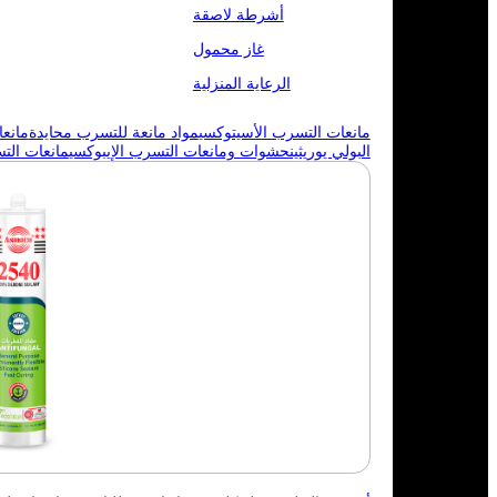
أشرطة لاصقة
غاز محمول
الرعاية المنزلية
مانعات التسرب الأسيتوكسي
مواد مانعة للتسرب محايدة
مانع
البولي يوريثين
حشوات ومانعات التسرب الإيبوكسي
مانعات الت