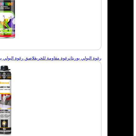
رغوة البولي يوريثان
رغوة مقاومة للحريق
لاصق رغوة البولي يور