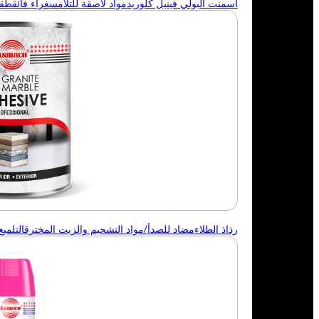
أسمنت البولي فينيل كلوريد
مواد لاصقة للتلامس
غراء فائق
طقم 
رذاذ الطلاء
مضاد للصدأ/مواد التشحيم والزيت المخترق
التلميع