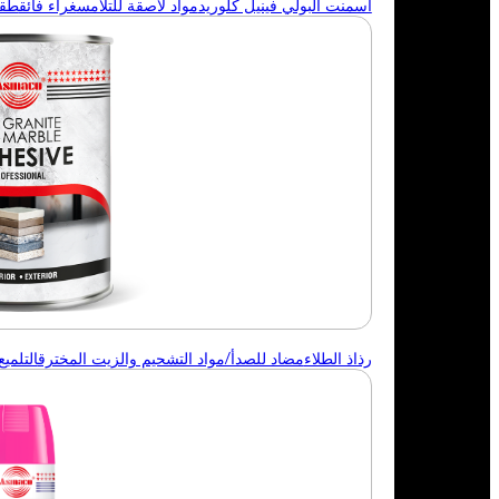
أسمنت البولي فينيل كلوريد
مواد لاصقة للتلامس
غراء فائق
طقم 
رذاذ الطلاء
مضاد للصدأ/مواد التشحيم والزيت المخترق
التلميع