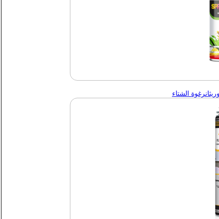
يثان
رغوة الشتاء