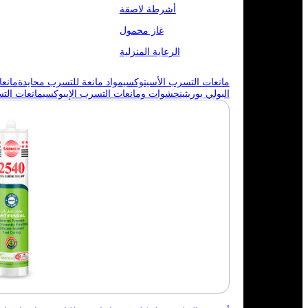
أشرطة لاصقة
غاز محمول
الرعاية المنزلية
مانعات التسرب الأسيتوكسي
مواد مانعة للتسرب محايدة
مانع
البولي يوريثين
حشوات ومانعات التسرب الإيبوكسي
مانعات الت