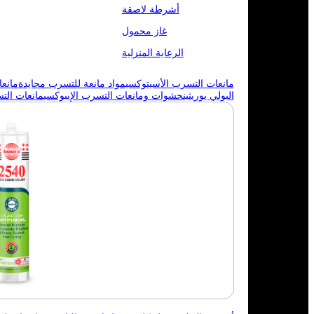
أشرطة لاصقة
غاز محمول
الرعاية المنزلية
مانعات التسرب الأسيتوكسي
مواد مانعة للتسرب محايدة
مانع
البولي يوريثين
حشوات ومانعات التسرب الإيبوكسي
مانعات الت