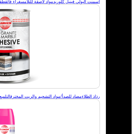
أسمنت البولي فينيل كلوريد
مواد لاصقة للتلامس
غراء فائق
طقم 
رذاذ الطلاء
مضاد للصدأ/مواد التشحيم والزيت المخترق
التلميع