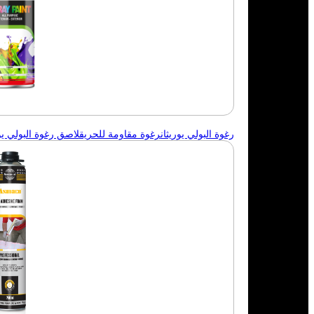
رغوة البولي يوريثان
رغوة مقاومة للحريق
لاصق رغوة البولي يور