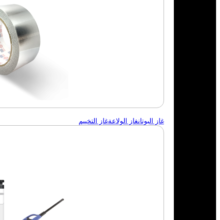
غاز البوتان
غاز الولاعة
غاز التخييم