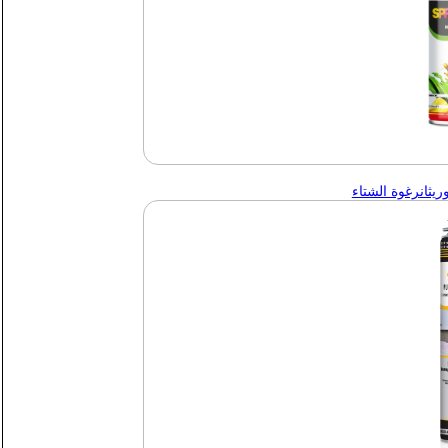
يثان
رغوة الشتاء